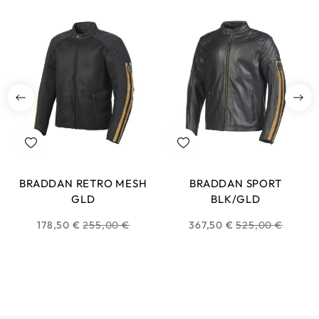
BRADDAN RETRO MESH
BRADDAN SPORT
GLD
BLK/GLD
Prix
Prix
178,50 €
255,00 €
367,50 €
525,00 €
habituel
habituel