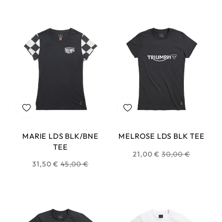
habituel
habituel
MARIE LDS BLK/BNE
MELROSE LDS BLK TEE
TEE
Prix
21,00 €
30,00 €
Prix
31,50 €
45,00 €
habituel
habituel