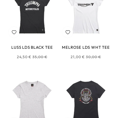
LUSS LDS BLACK TEE
MELROSE LDS WHT TEE
Prix
Prix
24,50 €
35,00 €
21,00 €
30,00 €
habituel
habituel