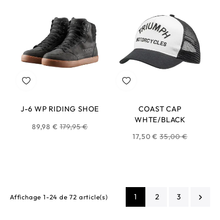
J-6 WP RIDING SHOE
COAST CAP
WHTE/BLACK
Prix
89,98 €
179,95 €
Prix
17,50 €
35,00 €
habituel
habituel
1
2
3

Affichage 1-24 de 72 article(s)