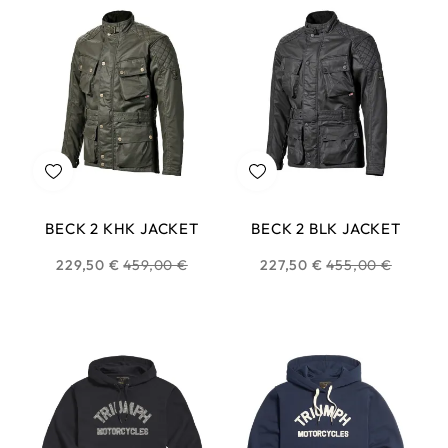
BECK 2 KHK JACKET
BECK 2 BLK JACKET
Prix
Prix
229,50 €
459,00 €
227,50 €
455,00 €
habituel
habituel