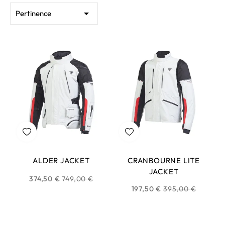

Pertinence
ALDER JACKET
CRANBOURNE LITE
JACKET
Prix
374,50 €
749,00 €
Prix
197,50 €
395,00 €
habituel
habituel