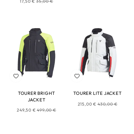
Prix
17,50 €
35,00 €
habituel
habituel
TOURER BRIGHT
TOURER LITE JACKET
JACKET
Prix
215,00 €
430,00 €
Prix
249,50 €
499,00 €
habituel
habituel