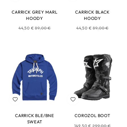
CARRICK GREY MARL
CARRICK BLACK
HOODY
HOODY
Prix
Prix
44,50 €
89,00 €
44,50 €
89,00 €
habituel
habituel
CARRICK BLE/BNE
COROZOL BOOT
SWEAT
Prix
149,50 €
299,00 €