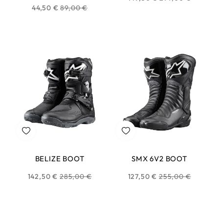
Prix
44,50 €
89,00 €
habituel
habituel
BELIZE BOOT
SMX 6V2 BOOT
Prix
Prix
142,50 €
285,00 €
127,50 €
255,00 €
habituel
habituel