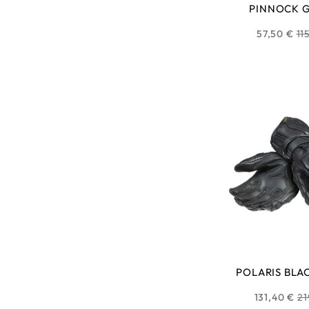
PINNOCK 
Pr
57,50 €
11
ha
POLARIS BLA
Pr
131,40 €
21