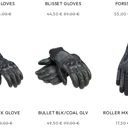
GLOVES
BLISSET GLOVES
FORS
ix
Prix
5,00 €
44,50 €
89,00 €
55,00
bituel
habituel
CK GLOVE
BULLET BLK/COAL GLV
ROLLER MX
ix
Prix
9,00 €
49,50 €
99,00 €
17,50