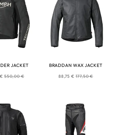
NDER JACKET
BRADDAN WAX JACKET
Prix
Prix
 €
550,00 €
88,75 €
177,50 €
habituel
habituel