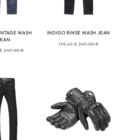
INTAGE WASH
INDIGO RINSE WASH JEAN
JEAN
Prix
149,40 €
249,00 €
Prix
 €
249,00 €
habituel
habituel