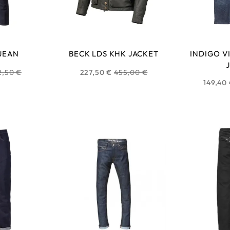
JEAN
BECK LDS KHK JACKET
INDIGO V
ix
Prix
2,50 €
227,50 €
455,00 €
149,40
bituel
habituel