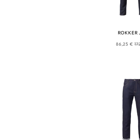
ROKKER 
Pr
86,25 €
17
ha