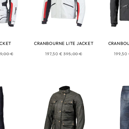
ACKET
CRANBOURNE LITE JACKET
CRANBOU
ix
Prix
9,00 €
197,50 €
395,00 €
199,50
bituel
habituel