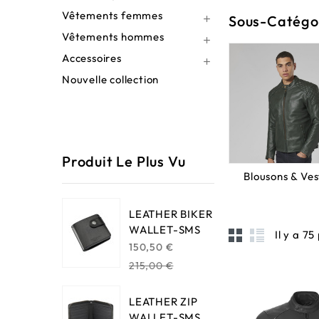
Vêtements femmes
Sous-Catégo

Vêtements hommes

Accessoires

Nouvelle collection
Produit Le Plus Vu
Blousons & Ves
LEATHER BIKER
WALLET-SMS
Il y a 75
Regular
150,50 €
price
215,00 €
LEATHER ZIP
WALLET-SMS