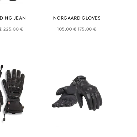
IDING JEAN
NORGAARD GLOVES
Prix
Prix
€
225,00 €
105,00 €
175,00 €
habituel
habituel