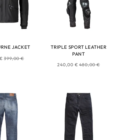
RNE JACKET
TRIPLE SPORT LEATHER
PANT
Prix
 €
399,00 €
Prix
240,00 €
480,00 €
habituel
habituel