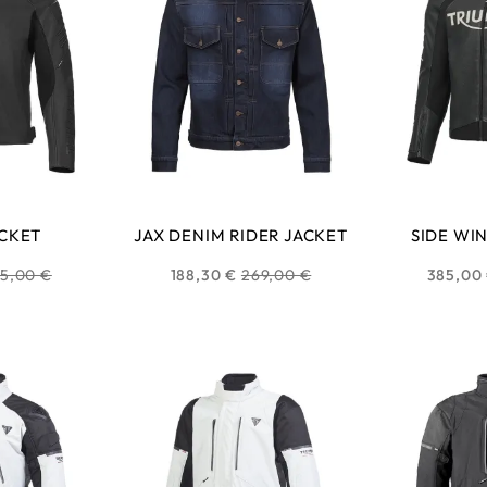
ACKET
JAX DENIM RIDER JACKET
SIDE WI
ix
Prix
5,00 €
188,30 €
269,00 €
385,00
bituel
habituel