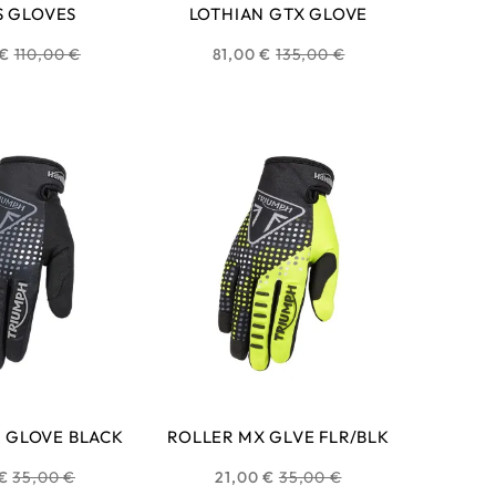
S GLOVES
LOTHIAN GTX GLOVE
Prix
Prix
 €
110,00 €
81,00 €
135,00 €
habituel
habituel
 GLOVE BLACK
ROLLER MX GLVE FLR/BLK
Prix
Prix
 €
35,00 €
21,00 €
35,00 €