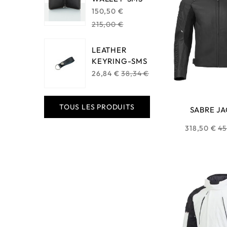
Regular
150,50 €
price
215,00 €
LEATHER
KEYRING-SMS
Regular
26,84 €
38,34 €
price
TOUS LES PRODUITS
SABRE J
Pr
318,50 €
45
ha