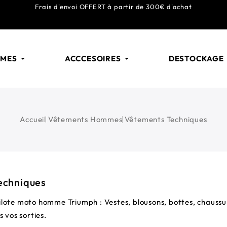
Frais d'envoi
OFFERT
à partir de 300€ d'achat
MMES
ACCCESOIRES
DESTOCKAGE
Accueil
Vêtements Hommes
Vêtements Techniques
echniques
lote moto homme Triumph : Vestes, blousons, bottes, chaussur
s vos sorties.