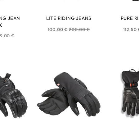
ING JEAN
LITE RIDING JEANS
PURE R
K
Prix
100,00 €
200,00 €
112,50 
ix
9,00 €
habituel
bituel