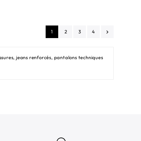
habituel
habituel
1
2
3
4

sures, jeans renforcés, pantalons techniques