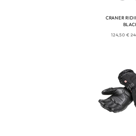
CRANER RID
BLAC
Pr
124,50 €
24
ha