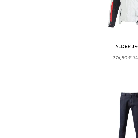
ALDER J
Pr
374,50 €
74
ha