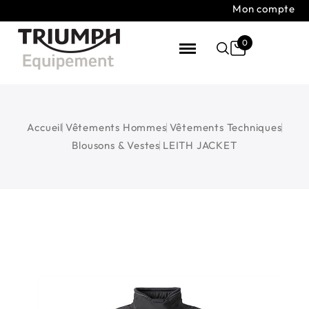
Mon compte
0
Accueil
Vêtements Hommes
Vêtements Techniques
Blousons & Vestes
LEITH JACKET