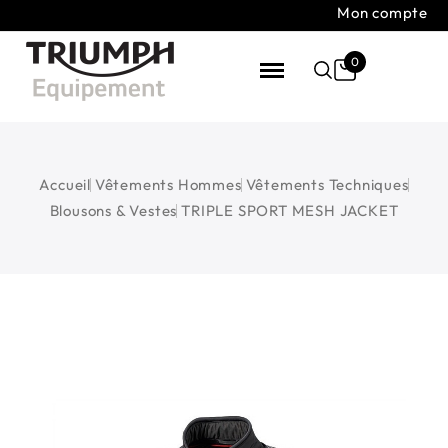
Mon compte
0
Accueil
Vêtements Hommes
Vêtements Techniques
Blousons & Vestes
TRIPLE SPORT MESH JACKET