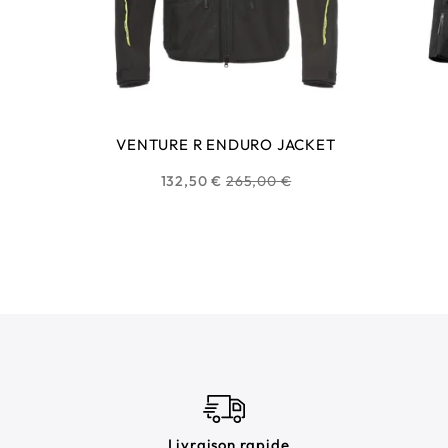
VENTURE R ENDURO JACKET
Prix
132,50 €
265,00 €
habituel
Livraison rapide