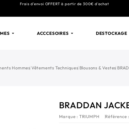
Frais d'envoi
OFFERT
à partir de 300€ d'achat
MMES
ACCCESOIRES
DESTOCKAGE
ments Hommes
Vêtements Techniques
Blousons & Vestes
BRAD
BRADDAN JACK
Marque :
TRIUMPH
Référence