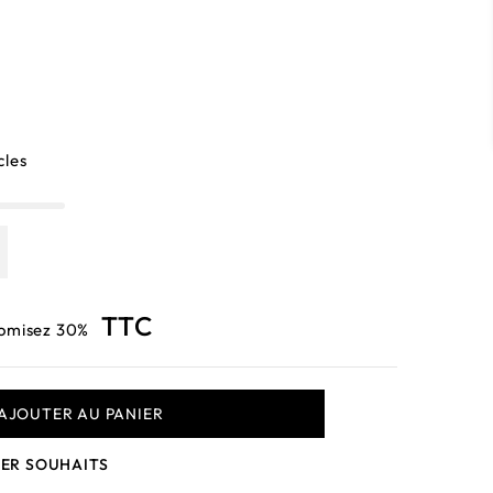
cles
TTC
omisez 30%
AJOUTER AU PANIER
ER SOUHAITS