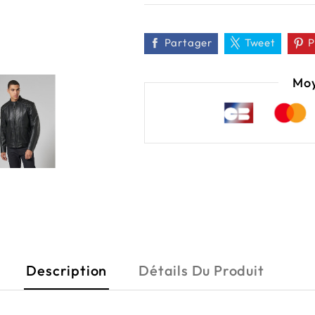

Partager
Tweet
P
Moy
Description
Détails Du Produit