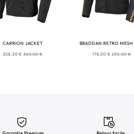
CARRION JACKET
BRADDAN RETRO MESH
Prix
Prix
258,30 €
369,00 €
178,50 €
255,00 €
habituel
habituel
Garantie Premium
Retour facile