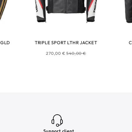
 GLD
TRIPLE SPORT LTHR JACKET
C
Prix
270,00 €
540,00 €
habituel
Support client