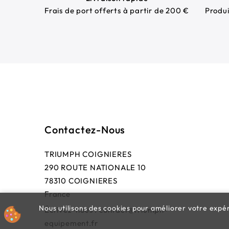
Frais de port offerts à partir de 200 €
Produi
Contactez-Nous
TRIUMPH COIGNIERES
290 ROUTE NATIONALE 10
78310 COIGNIERES
France
Nous utilisons des cookies pour améliorer votre expéri
Écrivez-nous :
contact@triumph-
equipement.fr