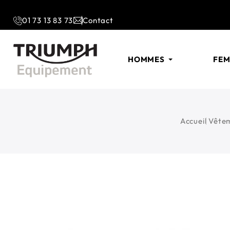
01 73 13 83 73
Contact
HOMMES
FE
Accueil
Vête