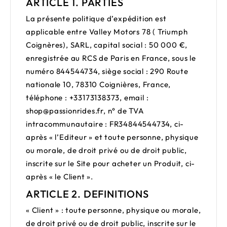
ARTICLE 1. PARTIES
La présente politique d’expédition est
applicable entre
Valley Motors 78 ( Triumph
Coignères)
,
SARL
, capital social :
50 000
€,
enregistrée au RCS de
Paris
en
France
, sous le
numéro 844544734
, siège social : 290 Route
nationale 10, 78310 Coignières
,
France
,
téléphone :
+33173138373
, email :
shop@passionrides.fr
, n° de TVA
intracommunautaire :
FR34844544734
, ci-
après « l’Editeur » et toute personne, physique
ou morale, de droit privé ou de droit public,
inscrite sur le Site pour acheter un Produit, ci-
après « le Client ».
ARTICLE 2. DEFINITIONS
«
Client
» : toute personne, physique ou morale,
de droit privé ou de droit public, inscrite sur le