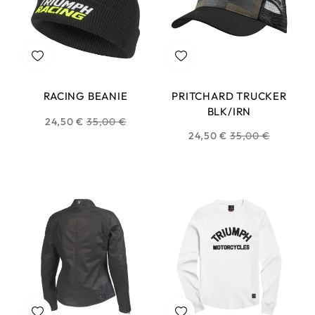
RACING BEANIE
PRITCHARD TRUCKER
BLK/IRN
Prix
24,50 €
35,00 €
Prix
24,50 €
35,00 €
habituel
habituel