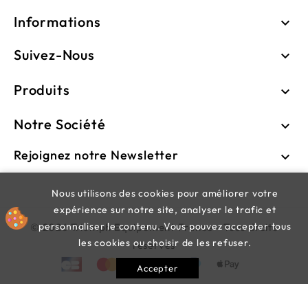
Informations

Suivez-Nous

Produits

Notre Société

Rejoignez notre Newsletter

Nous utilisons des cookies pour améliorer votre
expérience sur notre site, analyser le trafic et
personnaliser le contenu. Vous pouvez accepter tous
© 2026 Triumph Equipement France - Tous droits
les cookies ou choisir de les refuser.
réservés
Accepter