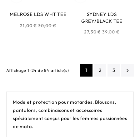
MELROSE LDS WHT TEE
SYDNEY LDS
GREY/BLACK TEE
Prix
21,00 €
30,00 €
Prix
27,30 €
39,00 €
habituel
habituel
1
2
3

Affichage 1-24 de 54 article(s)
Mode et protection pour motardes. Blousons,
pantalons, combinaisons et accessoires
spécialement conçus pour les femmes passionnées
de moto.