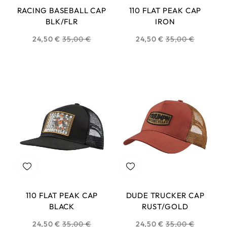
RACING BASEBALL CAP
110 FLAT PEAK CAP
BLK/FLR
IRON
Prix
Prix
24,50 €
35,00 €
24,50 €
35,00 €
habituel
habituel
110 FLAT PEAK CAP
DUDE TRUCKER CAP
BLACK
RUST/GOLD
Prix
Prix
24,50 €
35,00 €
24,50 €
35,00 €