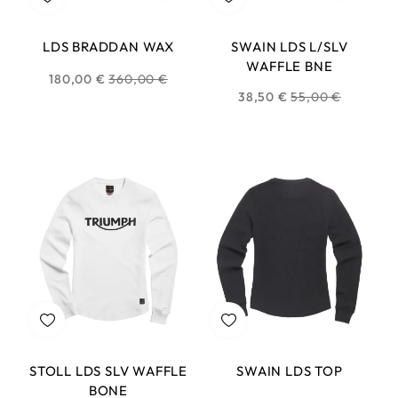
LDS BRADDAN WAX
SWAIN LDS L/SLV
WAFFLE BNE
Prix
180,00 €
360,00 €
Prix
38,50 €
55,00 €
habituel
habituel
STOLL LDS SLV WAFFLE
SWAIN LDS TOP
BONE