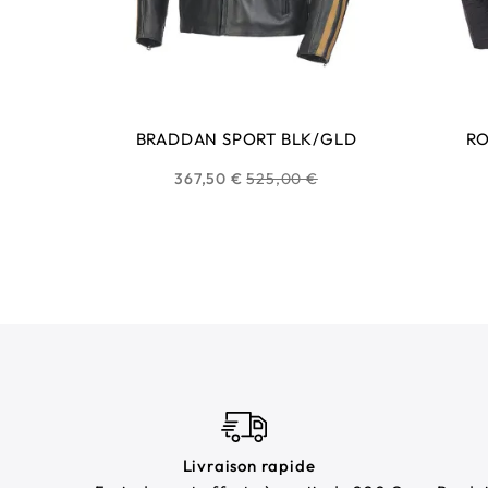
BRADDAN SPORT BLK/GLD
RO
Prix
367,50 €
525,00 €
habituel
Livraison rapide