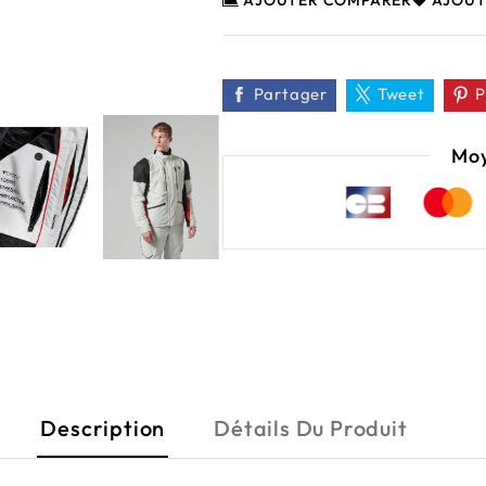
AJOUTER COMPARER
AJOUT

Partager
Tweet
P
Moy
Description
Détails Du Produit