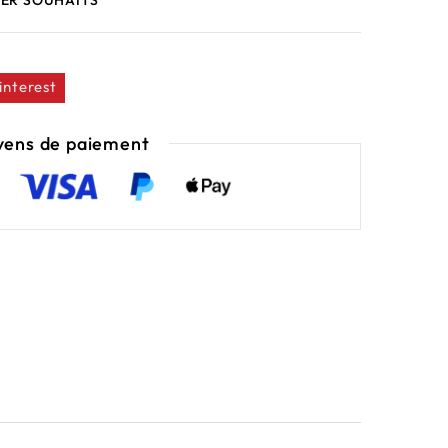
ER SOUHAITS
interest
ens de paiement