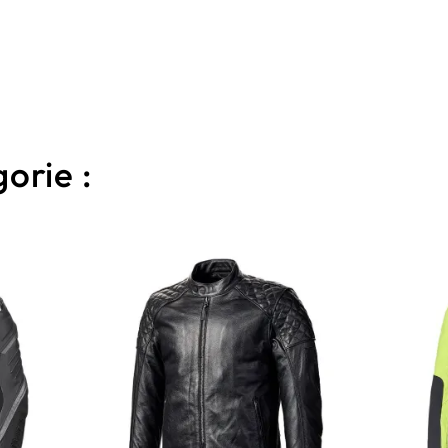
orie :