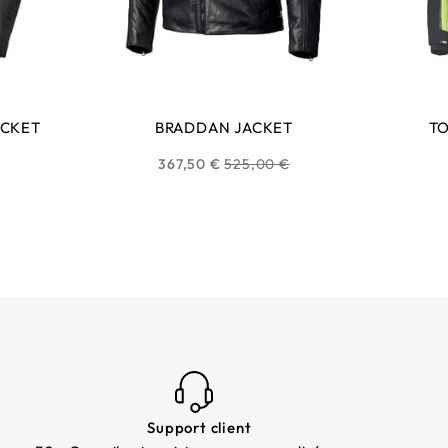
ACKET
BRADDAN JACKET
TO
Prix
367,50 €
525,00 €
habituel
Support client