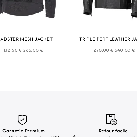
ADSTER MESH JACKET
TRIPLE PERF LEATHER J
Prix
Prix
132,50 €
265,00 €
270,00 €
540,00 €
habituel
habituel
Garantie Premium
Retour facile