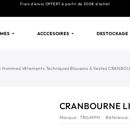
Frais d'envoi
OFFERT
à partir de 300€ d'achat
MMES
ACCCESOIRES
DESTOCKAGE
s Hommes
Vêtements Techniques
Blousons & Vestes
CRANBOUR
CRANBOURNE LI
Marque :
TRIUMPH
Référence