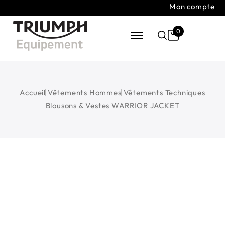
Mon compte
0
Accueil
Vêtements Hommes
Vêtements Techniques
Blousons & Vestes
WARRIOR JACKET