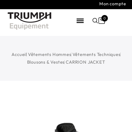
Mon compte
0
Accueil
Vêtements Hommes
Vêtements Techniques
Blousons & Vestes
CARRION JACKET