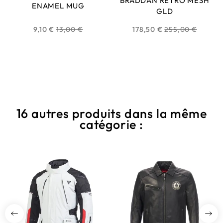
BRADDAN RETRO MESH
ENAMEL MUG
GLD
Prix
Prix
9,10 €
13,00 €
178,50 €
255,00 €
habituel
habituel
16 autres produits dans la même
catégorie :