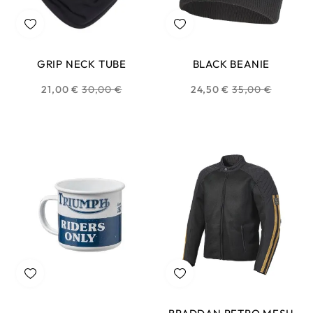
GRIP NECK TUBE
BLACK BEANIE
Prix
Prix
21,00 €
30,00 €
24,50 €
35,00 €
habituel
habituel