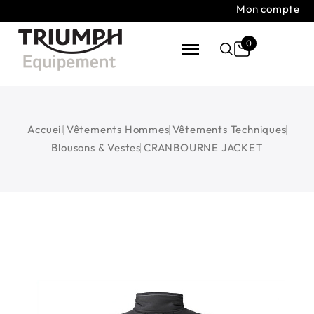
Mon compte
0
Accueil
Vêtements Hommes
Vêtements Techniques
Blousons & Vestes
CRANBOURNE JACKET