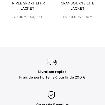
TRIPLE SPORT LTHR
CRANBOURNE LITE
JACKET
JACKET
Prix
Prix
270,00 €
540,00 €
197,50 €
395,00 €
habituel
habituel
Livraison rapide
Frais de port offerts à partir de 200 €
Garantie Premium