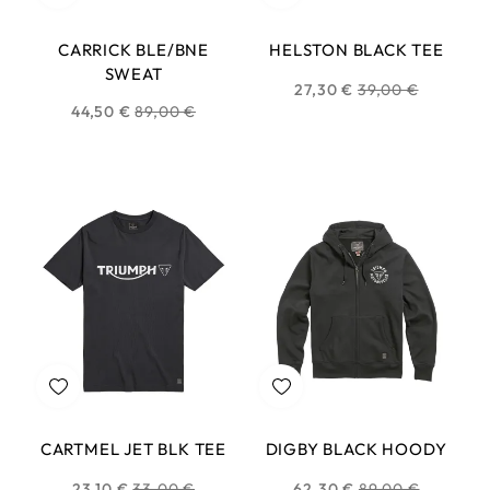
CARRICK BLE/BNE
HELSTON BLACK TEE
SWEAT
Prix
27,30 €
39,00 €
Prix
44,50 €
89,00 €
habituel
habituel
CARTMEL JET BLK TEE
DIGBY BLACK HOODY
Prix
Prix
23,10 €
33,00 €
62,30 €
89,00 €