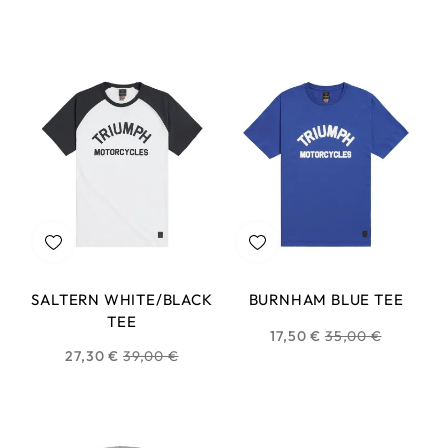
habituel
habituel
SALTERN WHITE/BLACK
BURNHAM BLUE TEE
TEE
Prix
17,50 €
35,00 €
Prix
27,30 €
39,00 €
habituel
habituel