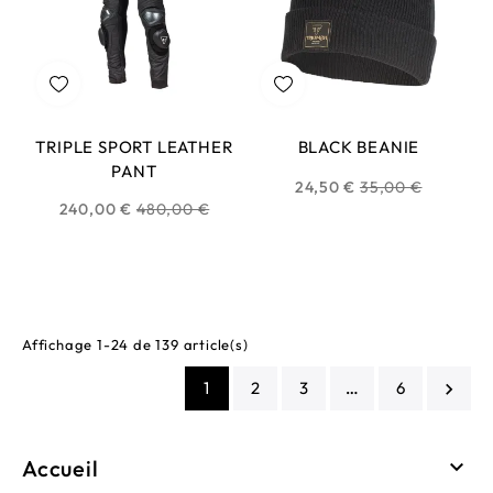
TRIPLE SPORT LEATHER
BLACK BEANIE
PANT
Prix
24,50 €
35,00 €
Prix
240,00 €
480,00 €
habituel
habituel
Affichage 1-24 de 139 article(s)
1
2
3
…
6

Accueil
