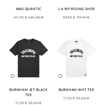
ARAI QUANTIC
J-6 WP RIDING SHOE
Prix
Prix
411,00 €
685,00 €
89,98 €
179,95 €
habituel
habituel
BURNHAM JET BLACK
BURNHAM WHT TEE
TEE
Prix
17,50 €
35,00 €
Prix
17,50 €
35,00 €