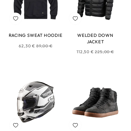
RACING SWEAT HOODIE
WELDED DOWN
JACKET
Prix
62,30 €
89,00 €
Prix
112,50 €
225,00 €
habituel
habituel